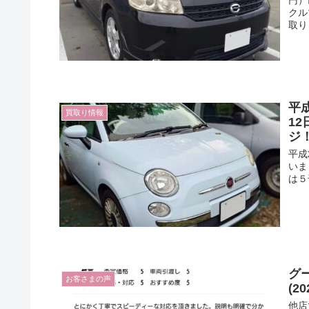
クル
取り
平成
買取り情報
1
ジ
平成
いま
は５
グ
お客さまの声
(2
他店