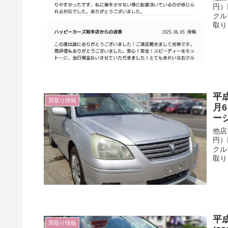
円）
クル
取り
平成
買取り情報
月
ー
他店
円）
クル
取り
平
買取り情報