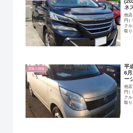
(
ネ
他店
円）
クル
取り
平
買取り情報
6
ー
他店
円）
クル
取り