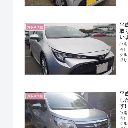
平
買取り情報
取
い
他店
円）
クル
取り
平
買取り情報
し
す
他店
円）
クル