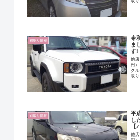
取り
令
買取り情報
ま
す
他店
円）
クル
取り
平
買取り情報
し
【
他店
円）