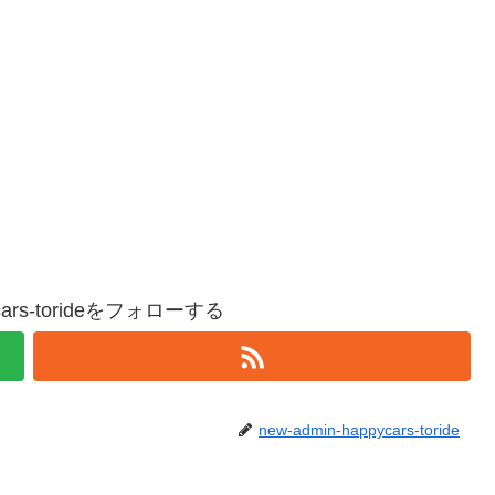
ycars-torideをフォローする
new-admin-happycars-toride