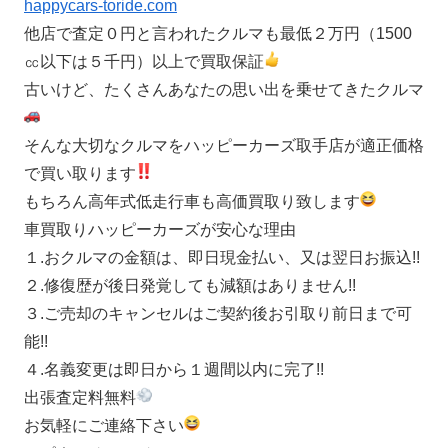
happycars-toride.com
他店で査定０円と言われたクルマも最低２万円（1500
㏄以下は５千円）以上で買取保証
古いけど、たくさんあなたの思い出を乗せてきたクルマ
そんな大切なクルマをハッピーカーズ取手店が適正価格
で買い取ります
もちろん高年式低走行車も高価買取り致します
車買取りハッピーカーズが安心な理由
１.おクルマの金額は、即日現金払い、又は翌日お振込!!
２.修復歴が後日発覚しても減額はありません!!
３.ご売却のキャンセルはご契約後お引取り前日まで可
能!!
４.名義変更は即日から１週間以内に完了!!
出張査定料無料
お気軽にご連絡下さい