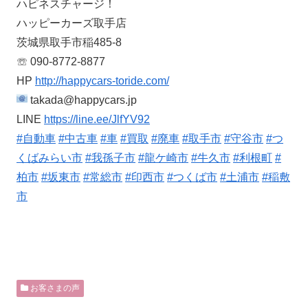
ハピネスチャージ！
ハッピーカーズ取手店
茨城県取手市稲485-8
☏ 090-8772-8877
HP
http://happycars-toride.com/
takada@happycars.jp
LINE
https://line.ee/JlfYV92
#自動車
#中古車
#車
#買取
#廃車
#取手市
#守谷市
#つ
くばみらい市
#我孫子市
#龍ケ崎市
#牛久市
#利根町
#
柏市
#坂東市
#常総市
#印西市
#つくば市
#土浦市
#稲敷
市
お客さまの声