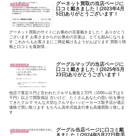
グーネット買取の当店ページに
お客さまの声
口コミ戴きました！(2023年4月
5日)ありがとうございます！
グーネット買取のサイトにお褒めの言葉戴きました！ ありがとう
ございます お客さまからのお褒めの言葉は、とても励みになりま
す これからもお客さまにご満足戴けるようがんばります 買取り情
報と口コミを最新情...
グーグルマップの当店ページに
お客さまの声
口コミ戴きました！(2025年5月
23日)ありがとうございます！
他店で査定０円と言われたクルマも最低２万円（1500㏄以下は５
千円）以上で買取保証 古いけど、たくさんあなたの思い出を乗せ
てきたクルマ そんな大切なクルマをハッピーカーズ取手店が適正
価格で買い取ります もちろん高年式低走行車も高価買取り致しま
す
グーグル当店ページに口コミ戴
お客さまの声
きました！(2024年5月27日取手