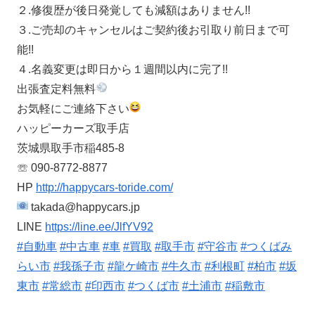
２.修復歴が後日発覚しても減額はありません!!
３.ご売却のキャンセルはご契約後お引取り前日まで可
能!!
４.名義変更は即日から１週間以内に完了!!
出張査定料無料
お気軽にご連絡下さい
ハッピーカーズ取手店
茨城県取手市稲485-8
☏ 090-8772-8877
HP
http://happycars-toride.com/
takada@happycars.jp
LINE
https://line.ee/JlfYV92
#自動車
#中古車
#車
#買取
#取手市
#守谷市
#つくばみ
らい市
#我孫子市
#龍ケ崎市
#牛久市
#利根町
#柏市
#坂
東市
#常総市
#印西市
#つくば市
#土浦市
#稲敷市