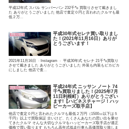
平成12年式 スバル サンバーバン 232千㌔ 買取りさせて戴きまし
た ありがとうございました 他店で査定０円と言われたクルマも最
低２万...
平成30年式セレナ買い取りまし
買取り情報
た！(2021年11月16日）ありが
とうございます！
2021年11月16日 · Instagram · 平成30年式 セレナ 21千㌔買取り
させて戴きました ありがとうございました 外装も内装もピカピカ
にしました 他店で査...
平成24年式 ニッサン ノート 74
買取り情報
千㌔買取りました！(2025年7月
11日利根町）ありがとうござい
ます!【ハピネスチャージ！ハッ
ピーカーズ取手店】
他店で査定０円と言われたクルマも最低２万円（1500㏄以下は５
千円）以上で買取保証 古いけど、たくさんあなたの思い出を乗せ
てきたクルマ そんな大切なクルマをハッピーカーズ取手店が適正
価格で買い取ります もちろん高年式低走行車も高価買取り致しま