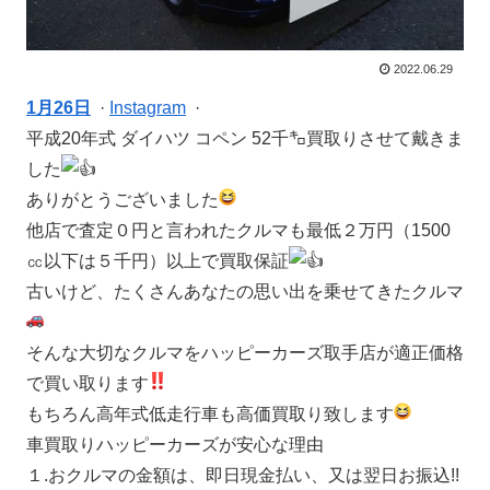
2022.06.29
1月26日
·
Instagram
·
平成20年式 ダイハツ コペン 52千㌔買取りさせて戴きま
した
ありがとうございました
他店で査定０円と言われたクルマも最低２万円（1500
㏄以下は５千円）以上で買取保証
古いけど、たくさんあなたの思い出を乗せてきたクルマ
そんな大切なクルマをハッピーカーズ取手店が適正価格
で買い取ります
もちろん高年式低走行車も高価買取り致します
車買取りハッピーカーズが安心な理由
１.おクルマの金額は、即日現金払い、又は翌日お振込!!