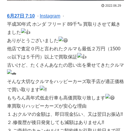
2022.06.29
6月27日 7:10
·
Instagram
·
平成30年式 ホンダ フリード 89千㌔ 買取りさせて戴き
ました
ありがとうございました
他店で査定０円と言われたクルマも最低２万円（1500
㏄以下は５千円）以上で買取保証
古いけど、たくさんあなたの思い出を乗せてきたクルマ
そんな大切なクルマをハッピーカーズ取手店が適正価格
で買い取ります
もちろん高年式低走行車も高価買取り致します
車買取りハッピーカーズが安心な理由
１.おクルマの金額は、即日現金払い、又は翌日お振込!!
２.修復歴が後日発覚しても減額はありません!!
３.ご売却のキャンセルはご契約後お引取り前日まで可