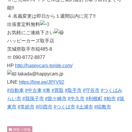
能!!
４.名義変更は即日から１週間以内に完了!!
出張査定料無料
お気軽にご連絡下さい
ハッピーカーズ取手店
茨城県取手市稲485-8
☏ 090-8772-8877
HP
http://happycars-toride.com/
takada@happycars.jp
LINE
https://line.ee/JlfYV92
#自動車
#中古車
#車
#買取
#取手市
#守谷市
#つくばみ
らい市
#我孫子市
#龍ケ崎市
#牛久市
#利根町
#柏市
#坂
東市
#常総市
#印西市
#つくば市
#土浦市
#稲敷市
買取り情報