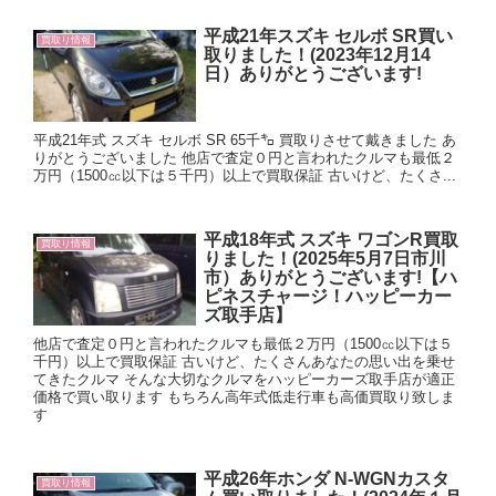
平成21年スズキ セルボ SR買い
買取り情報
取りました！(2023年12月14
日）ありがとうございます!
平成21年式 スズキ セルボ SR 65千㌔ 買取りさせて戴きました あ
りがとうございました 他店で査定０円と言われたクルマも最低２
万円（1500㏄以下は５千円）以上で買取保証 古いけど、たくさ...
平成18年式 スズキ ワゴンR買取
買取り情報
りました！(2025年5月7日市川
市）ありがとうございます!【ハ
ピネスチャージ！ハッピーカー
ズ取手店】
他店で査定０円と言われたクルマも最低２万円（1500㏄以下は５
千円）以上で買取保証 古いけど、たくさんあなたの思い出を乗せ
てきたクルマ そんな大切なクルマをハッピーカーズ取手店が適正
価格で買い取ります もちろん高年式低走行車も高価買取り致しま
す
平成26年ホンダ N-WGNカスタ
買取り情報