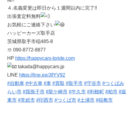
４.名義変更は即日から１週間以内に完了!!
出張査定料無料
お気軽にご連絡下さい
ハッピーカーズ取手店
茨城県取手市稲485-8
☏ 090-8772-8877
HP
https://happycars-toride.com
takada@happycars.jp
LINE
https://line.ee/JlfYV92
#自動車
#中古車
#車
#買取
#取手市
#守谷市
#つくばみ
らい市
#我孫子市
#龍ケ崎市
#牛久市
#利根町
#柏市
#坂
東市
#常総市
#印西市
#つくば市
#土浦市
#稲敷市