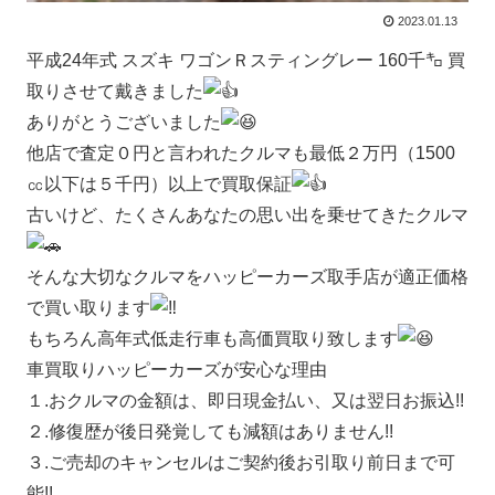
2023.01.13
平成24年式 スズキ ワゴンＲスティングレー 160千㌔ 買
取りさせて戴きました
ありがとうございました
他店で査定０円と言われたクルマも最低２万円（1500
㏄以下は５千円）以上で買取保証
古いけど、たくさんあなたの思い出を乗せてきたクルマ
そんな大切なクルマをハッピーカーズ取手店が適正価格
で買い取ります
もちろん高年式低走行車も高価買取り致します
車買取りハッピーカーズが安心な理由
１.おクルマの金額は、即日現金払い、又は翌日お振込!!
２.修復歴が後日発覚しても減額はありません!!
３.ご売却のキャンセルはご契約後お引取り前日まで可
能!!