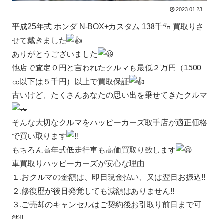
2023.01.23
平成25年式 ホンダ N-BOX+カスタム 138千㌔ 買取りさ
せて戴きました
ありがとうございました
他店で査定０円と言われたクルマも最低２万円（1500
㏄以下は５千円）以上で買取保証
古いけど、たくさんあなたの思い出を乗せてきたクルマ
そんな大切なクルマをハッピーカーズ取手店が適正価格
で買い取ります
もちろん高年式低走行車も高価買取り致します
車買取りハッピーカーズが安心な理由
１.おクルマの金額は、即日現金払い、又は翌日お振込!!
２.修復歴が後日発覚しても減額はありません!!
３.ご売却のキャンセルはご契約後お引取り前日まで可
能!!