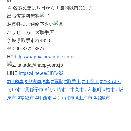
４.名義変更は即日から１週間以内に完了!!
出張査定料無料
お気軽にご連絡下さい
ハッピーカーズ取手店
茨城県取手市稲485-8
☏ 090-8772-8877
HP
https://happycars-toride.com
takada@happycars.jp
LINE
https://line.ee/JlfYV92
#自動車
#中古車
#車
#買取
#取手市
#守谷市
#つくばみ
らい市
#我孫子市
#龍ケ崎市
#牛久市
#利根町
#柏市
#坂
東市
#常総市
#印西市
#つくば市
#土浦市
#稲敷市