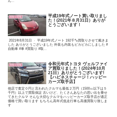
ん...
平成19年式ノート買い取りまし
買取り情報
た！(2021年８月31日）ありが
とうございます！
2021年8月31日 · 平成19年式ノート 192千㌔買取りさせて戴きま
した ありがとうございました 外装も内装もピカピカにしました #
自動車 #車 #買取り #取...
令和元年式トヨタ ヴェルファイ
買取り情報
ア買取りました！(2024年10月
21日）ありがとうございます!
【ハピネスチャージ！ハッピー
カーズ取手店】
他店で査定０円と言われたクルマも最低２万円（1500㏄以下は５
千円）以上で買取保証 古いけど、たくさんあなたの思い出を乗せ
てきたクルマ そんな大切なクルマをハッピーカーズ取手店が適正
価格で買い取ります もちろん高年式低走行車も高価買取り致しま
す