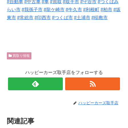
#自動車
#中古車
#車
#買取
#取手市
#守谷市
#つくばみ
らい市
#我孫子市
#龍ケ崎市
#牛久市
#利根町
#柏市
#坂
東市
#常総市
#印西市
#つくば市
#土浦市
#稲敷市
買取り情報
ハッピーカーズ取手店をフォローする
ハッピーカーズ取手店
関連記事