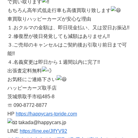
で買い取ります
もちろん高年式低走行車も高価買取り致します
車買取りハッピーカーズが安心な理由
１.おクルマの金額は、即日現金払い、又は翌日お振込!!
２.修復歴が後日発覚しても減額はありません!!
３.ご売却のキャンセルはご契約後お引取り前日まで可
能!!
４.名義変更は即日から１週間以内に完了!!
出張査定料無料
お気軽にご連絡下さい
ハッピーカーズ取手店
茨城県取手市稲485-8
☏ 090-8772-8877
HP
https://happycars-toride.com
takada@happycars.jp
LINE
https://line.ee/JlfYV92