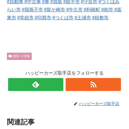
#自動車
#中古車
#車
#買取
#取手市
#守谷市
#つくばみ
らい市
#我孫子市
#龍ケ崎市
#牛久市
#利根町
#柏市
#坂
東市
#常総市
#印西市
#つくば市
#土浦市
#稲敷市
買取り情報
ハッピーカーズ取手店をフォローする
ハッピーカーズ取手店
関連記事