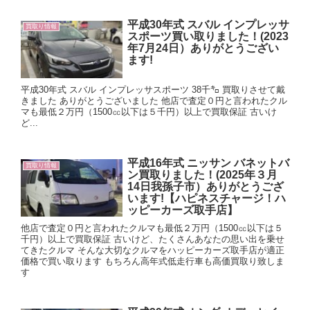
平成30年式 スバル インプレッサ
買取り情報
スポーツ買い取りました！(2023
年7月24日）ありがとうござい
ます!
平成30年式 スバル インプレッサスポーツ 38千㌔ 買取りさせて戴
きました ありがとうございました 他店で査定０円と言われたクル
マも最低２万円（1500㏄以下は５千円）以上で買取保証 古いけ
ど...
平成16年式 ニッサン バネットバ
買取り情報
ン買取りました！(2025年３月
14日我孫子市）ありがとうござ
います!【ハピネスチャージ！ハ
ッピーカーズ取手店】
他店で査定０円と言われたクルマも最低２万円（1500㏄以下は５
千円）以上で買取保証 古いけど、たくさんあなたの思い出を乗せ
てきたクルマ そんな大切なクルマをハッピーカーズ取手店が適正
価格で買い取ります もちろん高年式低走行車も高価買取り致しま
す