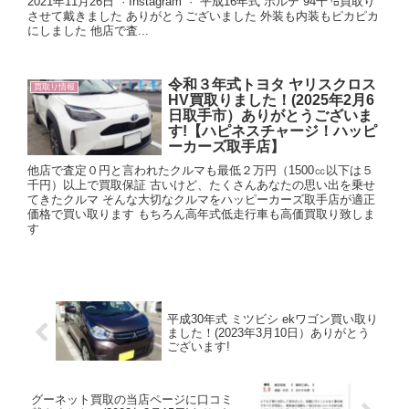
2021年11月26日 · Instagram · 平成16年式 ポルテ 94千㌔買取り
させて戴きました ありがとうございました 外装も内装もピカピカ
にしました 他店で査...
令和３年式トヨタ ヤリスクロス
買取り情報
HV買取りました！(2025年2月6
日取手市）ありがとうございま
す!【ハピネスチャージ！ハッピ
ーカーズ取手店】
他店で査定０円と言われたクルマも最低２万円（1500㏄以下は５
千円）以上で買取保証 古いけど、たくさんあなたの思い出を乗せ
てきたクルマ そんな大切なクルマをハッピーカーズ取手店が適正
価格で買い取ります もちろん高年式低走行車も高価買取り致しま
す
平成30年式 ミツビシ ekワゴン買い取り
ました！(2023年3月10日）ありがとう
ございます!
グーネット買取の当店ページに口コミ