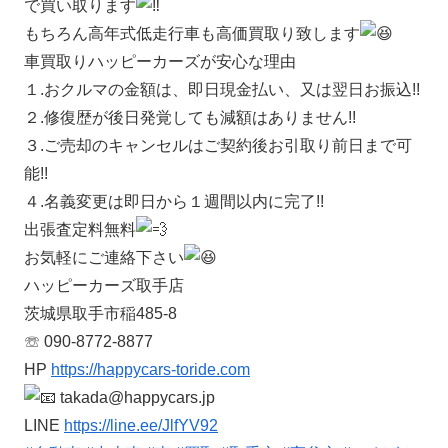
で買い取ります
もちろん高年式低走行車も高価買取り致します
車買取りハッピーカーズが安心な理由
１.おクルマの金額は、即日現金払い、又は翌日お振込!!
２.修復歴が後日発覚しても減額はありません!!
３.ご売却のキャンセルはご契約後お引取り前日まで可
能!!
４.名義変更は即日から１週間以内に完了!!
出張査定料無料
お気軽にご連絡下さい
ハッピーカーズ取手店
茨城県取手市稲485-8
☏ 090-8772-8877
HP
https://happycars-toride.com
takada@happycars.jp
LINE
https://line.ee/JlfYV92