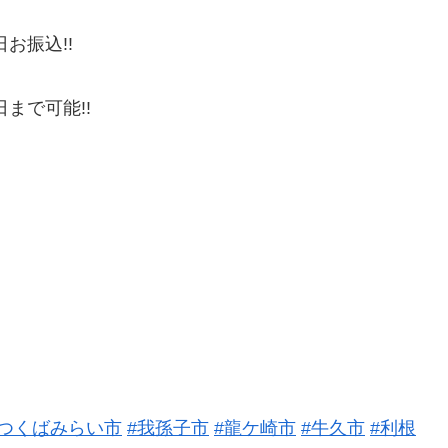
お振込!!
!
まで可能!!
#つくばみらい市
#我孫子市
#龍ケ崎市
#牛久市
#利根