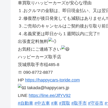
車買取りハッピーカーズが安心な理由
１.おクルマの金額は、即日現金払い、又は翌日
２.修復歴が後日発覚しても減額はありません!
３.ご売却のキャンセルはご契約後お引取り前日
４.名義変更は即日から１週間以内に完了!!
出張査定料無料
お気軽にご連絡下さい
ハッピーカーズ取手店
茨城県取手市稲485-8
☏ 090-8772-8877
HP
https://happycars-toride.com
takada@happycars.jp
LINE
https://line.ee/JlfYV92
#自動車
#中古車
#車
#買取
#取手市
#守谷市