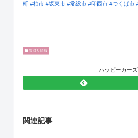
町
#柏市
#坂東市
#常総市
#印西市
#つくば市
買取り情報
ハッピーカーズ
関連記事