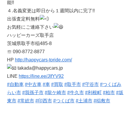
能!!
４.名義変更は即日から１週間以内に完了!!
出張査定料無料
お気軽にご連絡下さい
ハッピーカーズ取手店
茨城県取手市稲485-8
☏ 090-8772-8877
HP
http://happycars-toride.com/
takada@happycars.jp
LINE
https://line.ee/JlfYV92
#自動車
#中古車
#車
#買取
#取手市
#守谷市
#つくばみ
らい市
#我孫子市
#龍ケ崎市
#牛久市
#利根町
#柏市
#坂
東市
#常総市
#印西市
#つくば市
#土浦市
#稲敷市