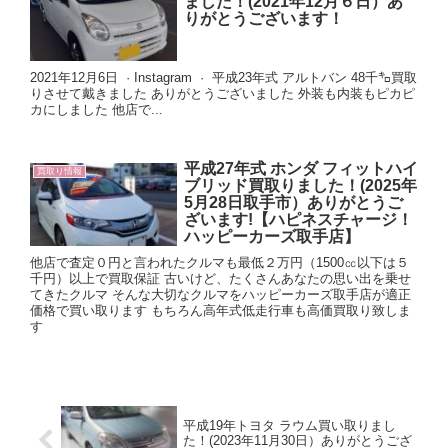
ました！(2021年12月６日）あ
りがとうございます！
2021年12月6日 · Instagram · 平成23年式 アルトバン 48千㌔買取
りさせて戴きました ありがとうございました 外装も内装もピカピ
カにしました 他店で...
平成27年式 ホンダ フィットハイ
買取り情報
ブリッド買取りました！(2025年
5月28日取手市）ありがとうご
ざいます!【ハピネスチャージ！
ハッピーカーズ取手店】
他店で査定０円と言われたクルマも最低２万円（1500㏄以下は５
千円）以上で買取保証 古いけど、たくさんあなたの思い出を乗せ
てきたクルマ そんな大切なクルマをハッピーカーズ取手店が適正
価格で買い取ります もちろん高年式低走行車も高価買取り致しま
す
平成19年トヨタ ラウム買い取りまし
た！(2023年11月30日）ありがとうござ