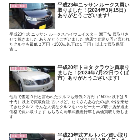
平成23年ニッサン ルークス買い
買取り情報
取りました！(2024年3月15日）
ありがとうございます!
平成23年式 ニッサン ルークスハイウェイスター 88千㌔ 買取りさ
せて戴きました ありがとうございました 他店で査定０円と言われ
たクルマも最低２万円（1500㏄以下は５千円）以上で買取保証
古...
平成20年トヨタ クラウン買取り
買取り情報
ました！(2024年7月22日つくば
市）ありがとうございます!
他店で査定０円と言われたクルマも最低２万円（1500㏄以下は５
千円）以上で買取保証 古いけど、たくさんあなたの思い出を乗せ
てきたクルマ そんな大切なクルマをハッピーカーズ取手店が適正
価格で買い取ります もちろん高年式低走行車も高価買取り致しま
す
平成23年式アルトバン買い取り
買取り情報