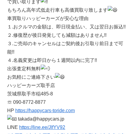
で買い取ります
もちろん高年式低走行車も高価買取り致します
車買取りハッピーカーズが安心な理由
１.おクルマの金額は、即日現金払い、又は翌日お振込!!
２.修復歴が後日発覚しても減額はありません!!
３.ご売却のキャンセルはご契約後お引取り前日まで可
能!!
４.名義変更は即日から１週間以内に完了!!
出張査定料無料
お気軽にご連絡下さい
ハッピーカーズ取手店
茨城県取手市稲485-8
☏ 090-8772-8877
HP
https://happycars-toride.com
takada@happycars.jp
LINE
https://line.ee/JlfYV92