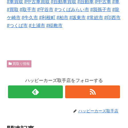
#車買取
#中古車買取
#自動車買取
#自動車
#中古車
#車
#買取
#取手市
#守谷市
#つくばみらい市
#我孫子市
#龍
ケ崎市
#牛久市
#利根町
#柏市
#坂東市
#常総市
#印西市
#つくば市
#土浦市
#稲敷市
買取り情報
ハッピーカーズ取手店をフォローする
ハッピーカーズ取手店