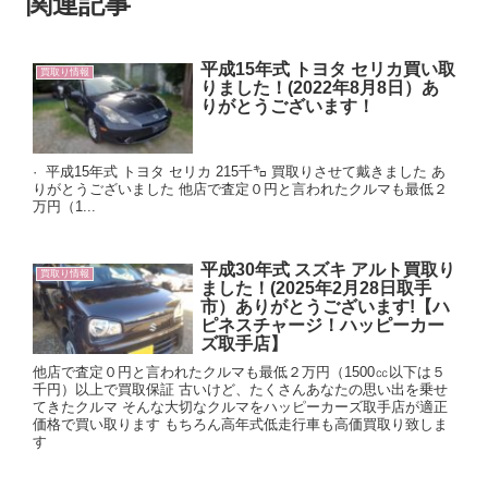
関連記事
平成15年式 トヨタ セリカ買い取
買取り情報
りました！(2022年8月8日）あ
りがとうございます！
· 平成15年式 トヨタ セリカ 215千㌔ 買取りさせて戴きました あ
りがとうございました 他店で査定０円と言われたクルマも最低２
万円（1...
平成30年式 スズキ アルト買取り
買取り情報
ました！(2025年2月28日取手
市）ありがとうございます!【ハ
ピネスチャージ！ハッピーカー
ズ取手店】
他店で査定０円と言われたクルマも最低２万円（1500㏄以下は５
千円）以上で買取保証 古いけど、たくさんあなたの思い出を乗せ
てきたクルマ そんな大切なクルマをハッピーカーズ取手店が適正
価格で買い取ります もちろん高年式低走行車も高価買取り致しま
す