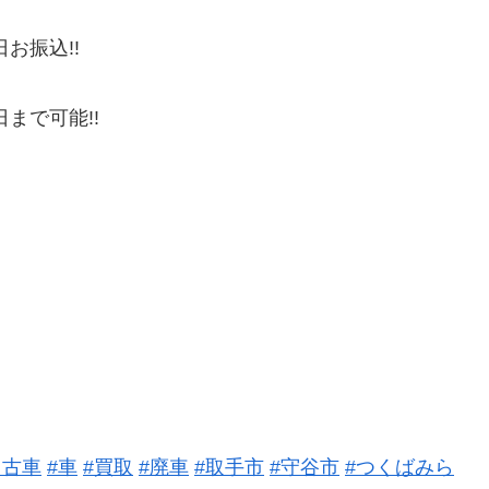
お振込!!
!
まで可能!!
中古車
#車
#買取
#廃車
#取手市
#守谷市
#つくばみら