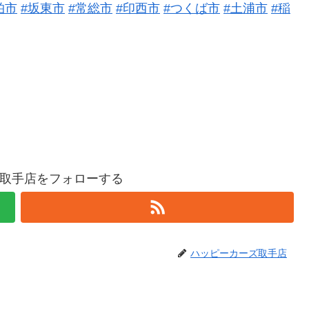
柏市
#坂東市
#常総市
#印西市
#つくば市
#土浦市
#稲
取手店をフォローする
ハッピーカーズ取手店