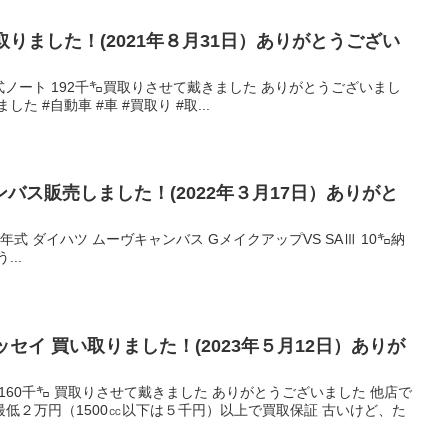
取りました！(2021年８月31日）ありがとうござい
9年式ノート 192千㌔買取りさせて戴きました ありがとうございまし
 #自動車 #車 #買取り #取...
バス販売しました！(2022年３月17日）ありがと
· 令和3年式 ダイハツ ムーヴキャンバス GメイクアップVS SAⅢ 10㌔納
..
ッセイ 買い取りました！(2023年５月12日）ありが
 160千㌔ 買取りさせて戴きました ありがとうございました 他店で
低２万円（1500㏄以下は５千円）以上で買取保証 古いけど、た