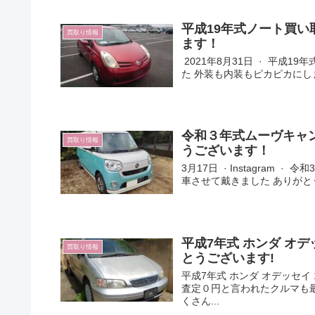
平成19年式ノート買い
買取り情報
ます！
2021年8月31日 · 平成1
た 外装も内装もピカピカにしました
令和３年式ムーヴキャン
買取り情報
うございます！
3月17日 · Instagram 
車させて戴きました ありがとう.
平成7年式 ホンダ オデ
買取り情報
とうございます!
平成7年式 ホンダ オデッセイ
査定０円と言われたクルマも最
くさん...