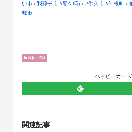
い市
#我孫子市
#龍ケ崎市
#牛久市
#利根町
#
敷市
買取り情報
ハッピーカーズ
関連記事