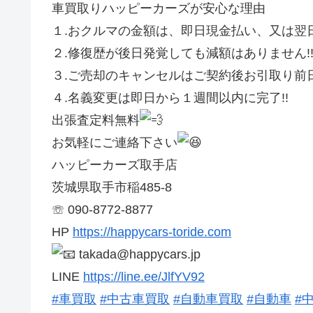
車買取りハッピーカーズが安心な理由
１.おクルマの金額は、即日現金払い、又は翌日
２.修復歴が後日発覚しても減額はありません!
３.ご売却のキャンセルはご契約後お引取り前日
４.名義変更は即日から１週間以内に完了!!
出張査定料無料
お気軽にご連絡下さい
ハッピーカーズ取手店
茨城県取手市稲485-8
☏ 090-8772-8877
HP
https://happycars-toride.com
takada@happycars.jp
LINE
https://line.ee/JlfYV92
#車買取
#中古車買取
#自動車買取
#自動車
#