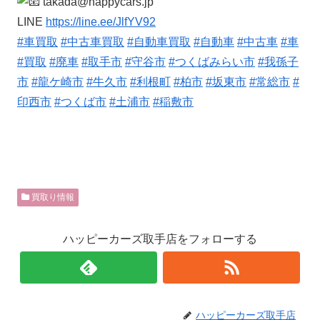
takada@happycars.jp
LINE
https://line.ee/JlfYV92
#車買取
#中古車買取
#自動車買取
#自動車
#中古車
#車
#買取
#廃車
#取手市
#守谷市
#つくばみらい市
#我孫子
市
#龍ケ崎市
#牛久市
#利根町
#柏市
#坂東市
#常総市
#
印西市
#つくば市
#土浦市
#稲敷市
買取り情報
ハッピーカーズ取手店をフォローする
ハッピーカーズ取手店