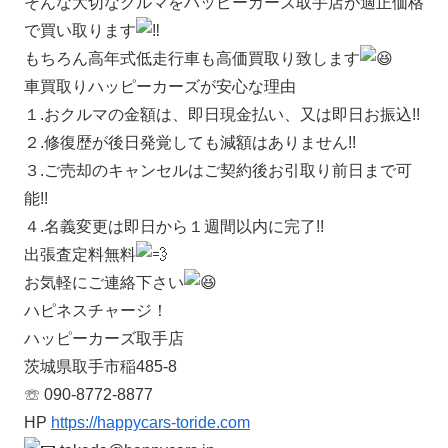
そんな大切なクルマをハッピーカーズ取手店が適正価格
で買い取ります
もちろん高年式低走行車も高価買取り致します
車買取りハッピーカーズが安心な理由
１.おクルマの金額は、即日現金払い、又は即日お振込!!
２.修復歴が後日発覚しても減額はありません!!
３.ご売却のキャンセルはご契約後お引取り前日まで可
能!!
４.名義変更は即日から１週間以内に完了!!
出張査定料無料
お気軽にご連絡下さい
ハピネスチャージ！
ハッピーカーズ取手店
茨城県取手市稲485-8
☏ 090-8772-8877
HP
https://happycars-toride.com