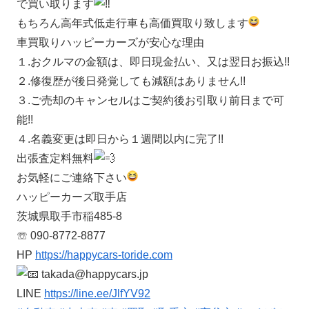
で買い取ります
もちろん高年式低走行車も高価買取り致します
車買取りハッピーカーズが安心な理由
１.おクルマの金額は、即日現金払い、又は翌日お振込!!
２.修復歴が後日発覚しても減額はありません!!
３.ご売却のキャンセルはご契約後お引取り前日まで可
能!!
４.名義変更は即日から１週間以内に完了!!
出張査定料無料
お気軽にご連絡下さい
ハッピーカーズ取手店
茨城県取手市稲485-8
☏ 090-8772-8877
HP
https://happycars-toride.com
takada@happycars.jp
LINE
https://line.ee/JlfYV92