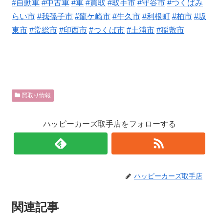
#自動車
#中古車
#車
#買取
#取手市
#守谷市
#つくばみ
らい市
#我孫子市
#龍ケ崎市
#牛久市
#利根町
#柏市
#坂
東市
#常総市
#印西市
#つくば市
#土浦市
#稲敷市
買取り情報
ハッピーカーズ取手店をフォローする
ハッピーカーズ取手店
関連記事